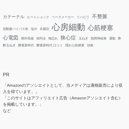
不整脈
カテーテル
ヒートショック
ペースメーカー
リハビリ
心房細動
心筋梗塞
冠動脈バイパス術
塩分
弁膜症
心電図
狭心症
期外収縮
焼灼法
物忘れ
玉ねぎ
肋間神経痛
運動
酢
酢玉ねぎ
酵素新時代
酵素新時代 口コミ
隠れ心筋梗塞
頭痛
PR
「Amazonのアソシエイトとして、当メディアは適格販売により収
入を得ています。」
「このサイトはアフィリエイト広告（Amazonアソシエイト含む）
を掲載しています。」
など