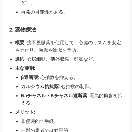
ど）。
再発の可能性がある。
2. 薬物療法
概要
: 抗不整脈薬を使用して、心臓のリズムを安定
させたり、頻脈や徐脈を予防。
適応
: 心房細動、期外収縮、頻脈など。
主な薬剤
:
β遮断薬
: 心拍数を抑える。
カルシウム拮抗薬
: 心拍数の制御。
Naチャネル・Kチャネル遮断薬
: 電気的興奮を抑
える。
メリット
:
非侵襲的で手軽。
一部の患者では効果的。