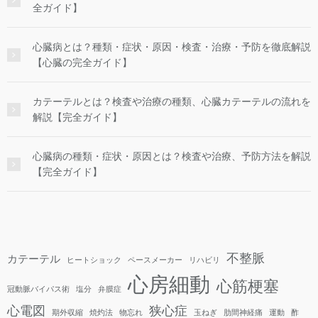
全ガイド】
心臓病とは？種類・症状・原因・検査・治療・予防を徹底解説
【心臓の完全ガイド】
カテーテルとは？検査や治療の種類、心臓カテーテルの流れを
解説【完全ガイド】
心臓病の種類・症状・原因とは？検査や治療、予防方法を解説
【完全ガイド】
不整脈
カテーテル
ヒートショック
ペースメーカー
リハビリ
心房細動
心筋梗塞
冠動脈バイパス術
塩分
弁膜症
心電図
狭心症
期外収縮
焼灼法
物忘れ
玉ねぎ
肋間神経痛
運動
酢