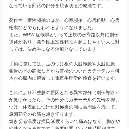
なっている回路の部分を焼き切る治療法です。
発作性上室性頻拍のほか、心室頻拍、心房租動、心房
柵動などでも行われるようになりました。
また、WPW 症候群といって正規の伝導路以外に副伝
導路があり、発作性上室性頻拍を起こしやすい人に対
しては、決め手になる治療となっています。
手術に際しては、足のつけ根の大腿静脈や大腿動脈、
鎖骨の下の静脈などから電極のついたカテーテルを何
本か心臓内に留置して電気生理学的検査を行います。
これにより不整脈の原因となる異常部分（副伝導路）
が見つかったら、その部分にカテーテルの先端を押し
つけ、体表面につけた対極板の間に高周波を流して、
原因部分の心筋を焼き切ります。
焼き切る温度は摂氏60度くらいで痛みはなく、胸がや
や熱くなる程度です。所要時間は3～4四時間程度で、