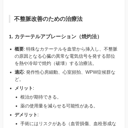
不整脈改善のための治療法
1. カテーテルアブレーション（焼灼法）
概要
: 特殊なカテーテルを血管から挿入し、不整脈
の原因となる心臓の異常な電気信号を発する部位
を熱や冷却で焼灼（破壊）する治療法。
適応
: 発作性心房細動、心室頻拍、WPW症候群な
ど。
メリット
:
根治が期待できる。
薬の使用量を減らせる可能性がある。
デメリット
:
手術にはリスクがある（血管損傷、血栓形成な