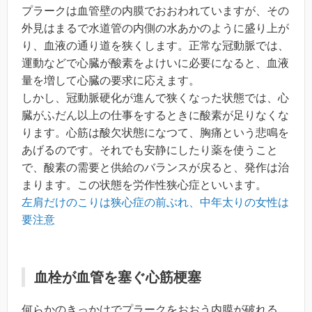
プラークは血管壁の内膜でおおわれていますが、その
外見はまるで水道管の内側の水あかのように盛り上が
り、血液の通り道を狭くします。正常な冠動脈では、
運動などで心臓が酸素をよけいに必要になると、血液
量を増して心臓の要求に応えます。
しかし、冠動脈硬化が進んで狭くなった状態では、心
臓がふだん以上の仕事をするときに酸素が足りなくな
ります。心筋は酸欠状態になつて、胸痛という悲鳴を
あげるのです。それでも安静にしたり薬を使うこと
で、酸素の需要と供給のバランスが戻ると、発作は治
まります。この状態を労作性狭心症といいます。
左肩だけのこりは狭心症の前ぶれ、中年太りの女性は
要注意
血栓が血管を塞ぐ心筋梗塞
何らかのきっかけでプラークをおおう内膜が破れる