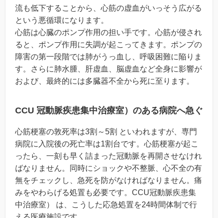
流も低下することから、心筋の虚血がいっそう広がる
という悪循環になります。
心筋は心臓のポンプ作用の担い手です。心筋が侵され
ると、ポンプ作用に失調が起こってきます。ポンプの
障害の第一段階では肺がうっ血し、呼吸困難に陥りま
す。さらに肺水腫、肝虚血、脳虚血など全身に影響が
および、最終的には多臓器不全から死に至ります。
CCU 冠動脈疾患集中治療室）のある病院へ急ぐ
心筋梗塞の敦死率は3割～5割 といわれますが、専門
病院に入院後の死亡率は1割台です。心筋梗塞が起こ
ったら、一刻も早く詰まった冠動脈を再開させなけれ
ばなりません。同時にショックや不整脈、心不全の有
無をチェックし、急死を防がなければなりません。痛
みをやわらげる処置も必要です。CCU冠動脈疾患集
中治療室） は、こうした応急処置を24時間体制で行
える医療施設です。