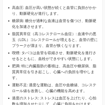
高血圧: 血圧が高い状態が続くと血管に負担がかか
り、動脈硬化が進行します。
糖尿病: 糖分が過剰な血液は血管を傷つけ、動脈硬
化を加速させます。
脂質異常症（高コレステロール血症）: 血液中の悪
玉（LDL）コレステロールが増えると、血管の壁に
プラークが溜まり、血管が狭くなります。
喫煙: タバコは血管を収縮させ、動脈硬化を進行さ
せるとともに、血栓ができやすい状態にします。
肥満: 特に内臓脂肪の蓄積は、高血圧や糖尿病、脂
質異常症を引き起こし、心臓への負担を増やしま
す。
運動不足: 適度な運動は、血圧や血糖値、コレステ
ロール値を改善し、心臓の機能を高めます。
過度のストレス: ストレスは血圧を上げたり、心拍
数を増加させたりして、心臓に負担をかけます。