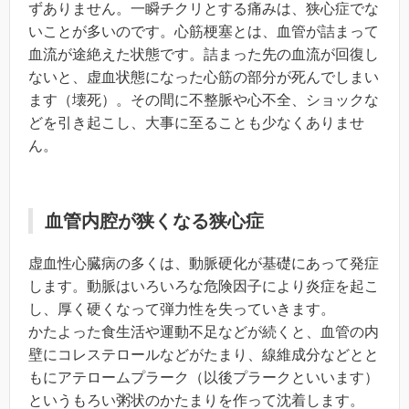
ずありません。一瞬チクリとする痛みは、狭心症でな
いことが多いのです。心筋梗塞とは、血管が詰まって
血流が途絶えた状態です。詰まった先の血流が回復し
ないと、虚血状態になった心筋の部分が死んでしまい
ます（壊死）。その間に不整脈や心不全、ショックな
どを引き起こし、大事に至ることも少なくありませ
ん。
血管内腔が狭くなる狭心症
虚血性心臓病の多くは、動脈硬化が基礎にあって発症
します。動脈はいろいろな危険因子により炎症を起こ
し、厚く硬くなって弾力性を失っていきます。
かたよった食生活や運動不足などが続くと、血管の内
壁にコレステロールなどがたまり、線維成分などとと
もにアテロームプラーク（以後プラークといいます）
というもろい粥状のかたまりを作って沈着します。