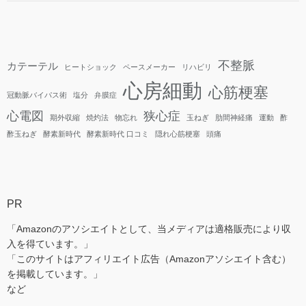
不整脈
カテーテル
ヒートショック
ペースメーカー
リハビリ
心房細動
心筋梗塞
冠動脈バイパス術
塩分
弁膜症
心電図
狭心症
期外収縮
焼灼法
物忘れ
玉ねぎ
肋間神経痛
運動
酢
酢玉ねぎ
酵素新時代
酵素新時代 口コミ
隠れ心筋梗塞
頭痛
PR
「Amazonのアソシエイトとして、当メディアは適格販売により収
入を得ています。」
「このサイトはアフィリエイト広告（Amazonアソシエイト含む）
を掲載しています。」
など