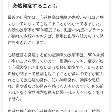
突然発症することも
最近の研究では、心筋梗塞は動脈の内腔がそれほど狭
くなつていなくても起こることがわかってきました。
内腰の狭窄率が50％程度でも、動脈の内壁のプラーク
が崩れて内腔をおおえば、簡単に血管を詰まらせて発
作を引き起こします。
心筋梗塞を発症する前の冠動脈の狭窄率は、50％未満
が多いことを示しています。運動をしても、症状がな
く心電図変化も出ないような軽い病変でも、いっきに
血栓が詰まって梗塞を起こすことが多いのですが前ぶ
れとして狭心症の発作、短い胸痛発作、動惇や息切
れ、肩や首などの痛みを感じる人もいますが、何の前
ぶれもなく突然強烈な痛みに襲われる人も少なくあり
ません。
血縁に狭心症や心筋梗塞になつた人がいたり、肥満、