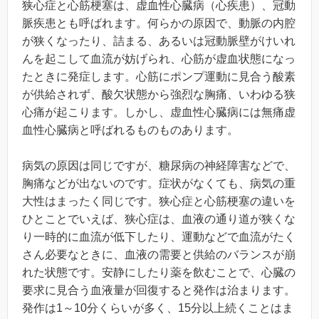
狭心症と心筋梗塞は、虚血性心臓病（心疾患）、冠動
脈疾患とも呼ばれます。何らかの原因で、動脈の内腔
が狭くなったり、詰まる、あるいは冠動脈壁がけいれ
んを起こして血流が妨げられ、心筋が虚血状態になっ
たときに発症します。心筋にポンプ運動に見合う酸素
が供給されず、酸欠状態から強烈な胸痛、いわゆる狭
心痛が起こります。しかし、虚血性心臓病には無痛虚
血性心臓病と呼ばれるものものあります。
病気の原因は同じですが、糖尿病の神経障害などで、
胸痛などが出ないのです。症状がなくても、病気の重
大性はまったく同じです。狭心症と心筋梗塞の違いを
ひとことでいえば、狭心症は、血液の通り道が狭くな
り一時的に血流が低下したり、運動などで血流がたく
さん必要なときに、血液の需要と供給のバランスが崩
れた状態です。安静にしたり薬を飲むことで、心臓の
要求に見合う血液量が回復すると発作は治まります。
発作は1～10分くらいが多く、15分以上続くことはま