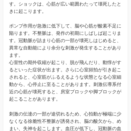
す。ショックは、心筋が広い範囲わたって壊死したと
きに起こります。
ポンプ作用が急激に低下して、脳や心筋が酸素不足に
陥ります。不整脈は、発作の初期にしばしば起こりま
す。冠動脈が詰まり心筋の一部が壊死しはじめると、
異常な自動能により余分な刺激が発生することがあり
ます。
心室性の期外収縮が起こり、脱が飛んだり、動惇がす
るといった症状が出ます。さらに心室頻拍が引き起こ
されると、心室筋がふるえるような状態となる心室細
動から、心停止に至ることがあります。刺激伝導系付
近の心筋が壊死すると、房室ブロックや脚ブロックが
起こることがあります。
刺激の伝達の一部が途切れるため、心拍動が極端に少
なくなる徐脆性不整脈が誘発され、脳の酸欠から、め
まい、失神を起こします。血圧が低下し、冠動脈の血