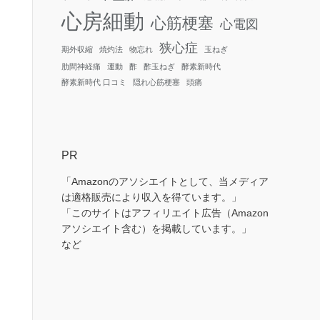
心房細動
心筋梗塞
心電図
狭心症
期外収縮
焼灼法
物忘れ
玉ねぎ
肋間神経痛
運動
酢
酢玉ねぎ
酵素新時代
酵素新時代 口コミ
隠れ心筋梗塞
頭痛
PR
「Amazonのアソシエイトとして、当メディア
は適格販売により収入を得ています。」
「このサイトはアフィリエイト広告（Amazon
アソシエイト含む）を掲載しています。」
など