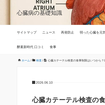
心臓病の基礎知識
サイトマップ
ニュース
再発防止
弱った心臓を元
酵素新時代 口コミ
食事
ホーム
/
検査
/
心臓カテーテル検査の食事制限はいつから？
2026.06.10
心臓カテーテル検査の