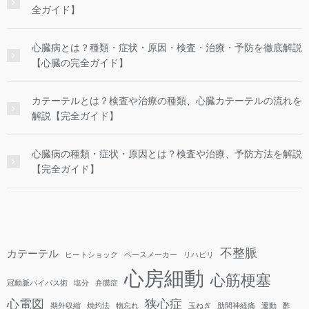
全ガイド】
心臓病とは？種類・症状・原因・検査・治療・予防を徹底解説
【心臓の完全ガイド】
カテーテルとは？検査や治療の種類、心臓カテーテルの流れを
解説【完全ガイド】
心臓病の種類・症状・原因とは？検査や治療、予防方法を解説
【完全ガイド】
不整脈
カテーテル
ヒートショック
ペースメーカー
リハビリ
心房細動
心筋梗塞
冠動脈バイパス術
塩分
弁膜症
心電図
狭心症
期外収縮
焼灼法
物忘れ
玉ねぎ
肋間神経痛
運動
酢