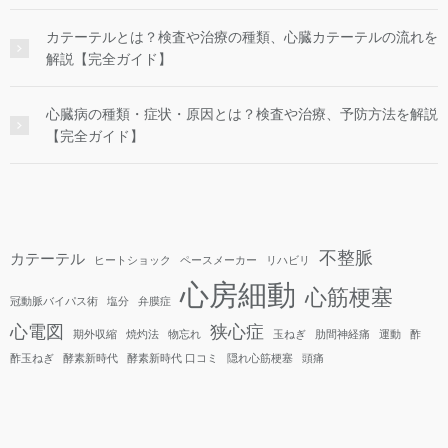
カテーテルとは？検査や治療の種類、心臓カテーテルの流れを
解説【完全ガイド】
心臓病の種類・症状・原因とは？検査や治療、予防方法を解説
【完全ガイド】
不整脈
カテーテル
ヒートショック
ペースメーカー
リハビリ
心房細動
心筋梗塞
冠動脈バイパス術
塩分
弁膜症
心電図
狭心症
期外収縮
焼灼法
物忘れ
玉ねぎ
肋間神経痛
運動
酢
酢玉ねぎ
酵素新時代
酵素新時代 口コミ
隠れ心筋梗塞
頭痛