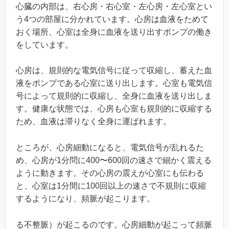
心臓の内部は、右心房・右心室・左心房・左心室とい
う4つの部屋に分かれています。心房は血液をためて
おく場所、心室は全身に血液を送り出すポンプの働き
をしています。
心房は、規則的な電気信号に従って収縮し、蓄えた血
液をポンプである心室に送り出します。心室も電気信
号によって規則的に収縮し、全身に血液を送り出しま
す。健康な状態では、心房も心室も規則的に収縮する
ため、血液は滞りなく全身に運ばれます。
ところが、心房細動になると、電気信号が乱れるた
め、心房が1分問に400〜600回の速さで細かく震える
ように動きます。その心房の震えが心室にも伝わる
と、心室は1分間に100回以上の速さで不規則に収縮
するようになり、頻脈が起こります。
る不整脈）が起こるのです。心房細動が起こって頻脈