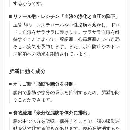
するからです。
■ リノール酸・レシチン「血液の浄化と血圧の降下」
血管内のコレステロールや中性脂肪を溶かし、ドロ
ドロ血液をサラサラに導きます。サラサラ血液を維
持することによって、脳梗塞、心筋梗塞といった恐
ろしい病気を予防します。また、ボケ防止やストレ
ス解消への効果も期待されています。
肥満に効く成分
■ オリゴ糖「脂肪や糖分を抑制」
腸内で脂肪や糖分の吸収を抑制するため、肥満を防
ぐことができます。
■ 食物繊維「余分な脂肪を体外に排出」
腸の中で水分を吸収・保持することで、腸の蟻動運
動を活性化する働きがあります。便秘を解消するた