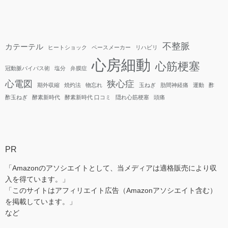
不整脈
カテーテル
ヒートショック
ペースメーカー
リハビリ
心房細動
心筋梗塞
冠動脈バイパス術
塩分
弁膜症
心電図
狭心症
期外収縮
焼灼法
物忘れ
玉ねぎ
肋間神経痛
運動
酢
酢玉ねぎ
酵素新時代
酵素新時代 口コミ
隠れ心筋梗塞
頭痛
PR
「Amazonのアソシエイトとして、当メディアは適格販売により収
入を得ています。」
「このサイトはアフィリエイト広告（Amazonアソシエイト含む）
を掲載しています。」
など