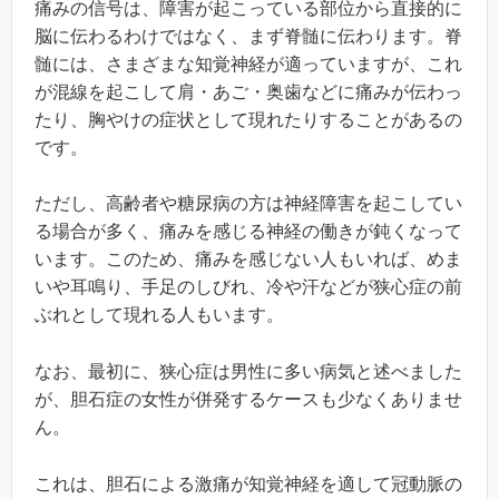
痛みの信号は、障害が起こっている部位から直接的に
脳に伝わるわけではなく、まず脊髄に伝わります。脊
髄には、さまざまな知覚神経が適っていますが、これ
が混線を起こして肩・あご・奥歯などに痛みが伝わっ
たり、胸やけの症状として現れたりすることがあるの
です。
ただし、高齢者や糖尿病の方は神経障害を起こしてい
る場合が多く、痛みを感じる神経の働きが鈍くなって
います。このため、痛みを感じない人もいれば、めま
いや耳鳴り、手足のしびれ、冷や汗などが狭心症の前
ぶれとして現れる人もいます。
なお、最初に、狭心症は男性に多い病気と述べました
が、胆石症の女性が併発するケースも少なくありませ
ん。
これは、胆石による激痛が知覚神経を適して冠動脈の