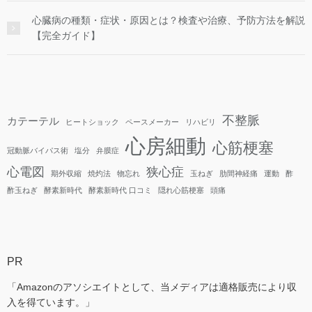
心臓病の種類・症状・原因とは？検査や治療、予防方法を解説
【完全ガイド】
不整脈
カテーテル
ヒートショック
ペースメーカー
リハビリ
心房細動
心筋梗塞
冠動脈バイパス術
塩分
弁膜症
心電図
狭心症
期外収縮
焼灼法
物忘れ
玉ねぎ
肋間神経痛
運動
酢
酢玉ねぎ
酵素新時代
酵素新時代 口コミ
隠れ心筋梗塞
頭痛
PR
「Amazonのアソシエイトとして、当メディアは適格販売により収
入を得ています。」