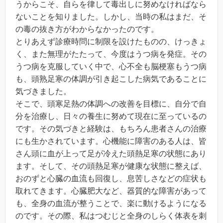
うからこそ、自らを律して毒出しに努めなければなら
ないことを知りました。しかし、当時の私はまだ、そ
の毒の抜き方がわからなかったのです。
とりあえず診療時問に制限を設けたものの、けっきょ
く、また無理がたたって、今度はうつ病を発症。その
うつ病を克服していく中で、心不全も脳梗塞もうつ病
も、頭熟足寒の体調が引き起こした病気であることに
気づきました。
そこで、頭寒足熱の体調への改善を目標に、自分で自
分を治療し、日々の養生に努めて現在に至っているの
です。その気づきと経験は、もちろん患者さんの治療
にも生かされています。心機能に障害のある人は、皆
さん頭に血が上って足が冷えた頭熱足寒の状態にあり
ます。そして、その頭熱足寒が健康な状態に整えば、
おのずと心臓の血流も回復し、息苦しさなどの症状も
取れてきます。心臓肥大など、器質的な障害があって
も、全身の血流が整うことで、楽に動けるようになる
のです。その際、私はつむじと全身のしらく体表を刺