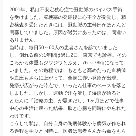
2001年、私は不安定狭心症で冠動脈のバイパス手術
を受けました。脳梗塞の発症後に心不全が発覚し、精
密検査を受けたときには、冠動脈の主幹部がほとんど
閉塞していました。原因が過労にあったのは、間違い
ありません。
当時は、毎日50～60人の患者さんを診ていました
し、倒れる前の1年間は過に2日、東京でも診療。その
ころから体重もジワジワとふえ、76 ～78kgになって
いました。その過程では、もともと高めだった血糖値
や血圧もさらに上がって、全身に赤い発疹が出現。
発疹が広がった時点で、いったん仕事のペースを落と
しました。しかし、運動で汗を流して湿疹が治ると、
とたんに「治療の虫」が騒ぎだし、1ヶ月ほどで仕事
中心の生活に戻った結果、脳と心臓を同時にやられた
わけです。
こうして私は、自分自身の陶病体験から病気が作られ
る過程を学ぶと同時に、医者は患者さんから毒をもら