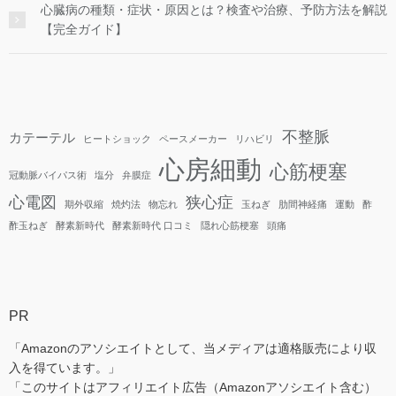
心臓病の種類・症状・原因とは？検査や治療、予防方法を解説
【完全ガイド】
不整脈
カテーテル
ヒートショック
ペースメーカー
リハビリ
心房細動
心筋梗塞
冠動脈バイパス術
塩分
弁膜症
心電図
狭心症
期外収縮
焼灼法
物忘れ
玉ねぎ
肋間神経痛
運動
酢
酢玉ねぎ
酵素新時代
酵素新時代 口コミ
隠れ心筋梗塞
頭痛
PR
「Amazonのアソシエイトとして、当メディアは適格販売により収
入を得ています。」
「このサイトはアフィリエイト広告（Amazonアソシエイト含む）