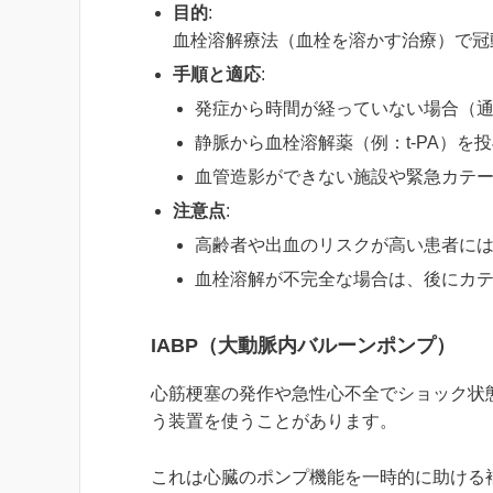
目的
:
血栓溶解療法（血栓を溶かす治療）で冠
手順と適応
:
発症から時間が経っていない場合（通
静脈から血栓溶解薬（例：t-PA）を
血管造影ができない施設や緊急カテ
注意点
:
高齢者や出血のリスクが高い患者に
血栓溶解が不完全な場合は、後にカテ
IABP（大動脈内バルーンポンプ）
心筋梗塞の発作や急性心不全でショック状態
う装置を使うことがあります。
これは心臓のポンプ機能を一時的に助ける