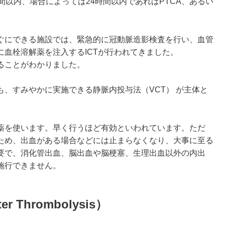
間以内、場合によっては24時間以内であればPTCA、あるい
ぐにできる施設では、緊急的に冠動脈造影検査を行い、血管
血栓溶解薬を注入するICTが行われてきました。
ることがわかりました。
、すみやかに実施できる静脈内投与法（VCT） が主体と
の薬を使います。早く行うほど有効といわれています。ただ
ため、出血がある場合などには止まらなくなり、大事に至る
要で、消化管出血、脳出血や脳梗塞、生理出血以外の内出
施行できません。
ter Thrombolysis）