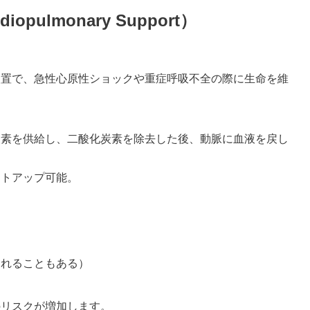
diopulmonary Support）
装置で、急性心原性ショックや重症呼吸不全の際に生命を維
酸素を供給し、二酸化炭素を除去した後、動脈に血液を戻し
ットアップ可能。
されることもある）
のリスクが増加します。