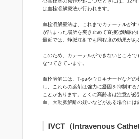
心筋梗塞の発作が起こつたときには、12時
は血栓溶解療法が行われます。
血栓溶解療法は、これまでカテーテルがす
が詰まった場所を突き止めて直接冠動脈内に
最近では、静脈注射でも同程度の効果があ
このため、カテーテルができないところでも
なつてきています。
血栓溶解には、T-paやウロキナーゼなど
し、これらの薬剤は強力に凝固を抑制する
ことがあります。とくに高齢者は注意が必
血、大動脈解離の疑いなどがある場合には
IVCT（Intravenous Cathe