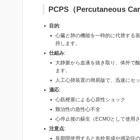
PCPS（Percutaneous Car
目的
:
心臓と肺の機能を一時的に代替する
持します。
仕組み
:
大静脈から血液を抜き取り、体外で
ます。
人工心肺装置の簡易版で、迅速にセ
適応
:
心筋梗塞による心原性ショック
難治性の急性心不全
心停止後の蘇生（ECMOとして使用
注意点
:
長期間使用すると血栓形成や感染症