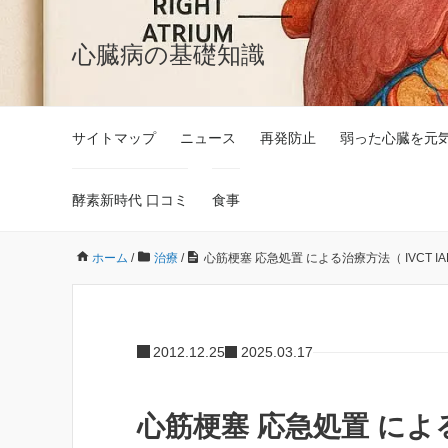
心臓病の基礎知識
サイトマップ
ニュース
再発防止
弱った心臓を元
酵素新時代 口コミ
食事
ホーム
/
治療
/
心筋梗塞 応急処置 による治療方法（ IVCT IAB
2012.12.25
2025.03.17
心筋梗塞 応急処置 による治