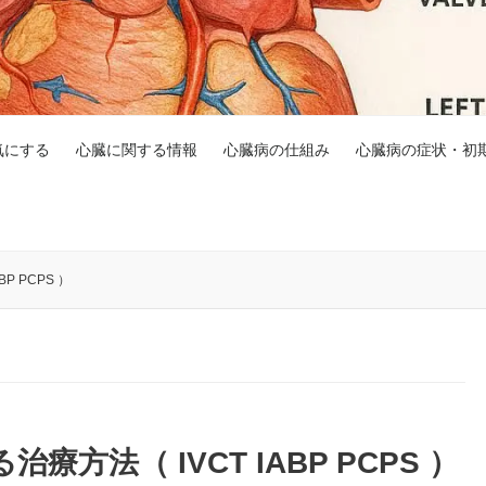
気にする
心臓に関する情報
心臓病の仕組み
心臓病の症状・初
P PCPS ）
療方法（ IVCT IABP PCPS ）