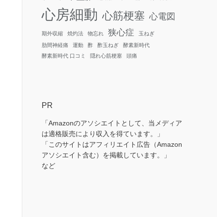
心房細動
心筋梗塞
心電図
狭心症
期外収縮
焼灼法
物忘れ
玉ねぎ
肋間神経痛
運動
酢
酢玉ねぎ
酵素新時代
酵素新時代 口コミ
隠れ心筋梗塞
頭痛
PR
「Amazonのアソシエイトとして、当メディア
は適格販売により収入を得ています。」
「このサイトはアフィリエイト広告（Amazon
アソシエイト含む）を掲載しています。」
など